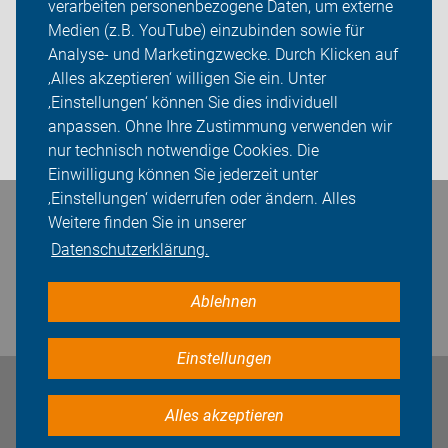
verarbeiten personenbezogene Daten, um externe
Kontakte
Medien (z.B. YouTube) einzubinden sowie für
Analyse- und Marketingzwecke. Durch Klicken auf
Sei dabei
‚Alles akzeptieren‘ willigen Sie ein. Unter
Presse
‚Einstellungen‘ können Sie dies individuell
anpassen. Ohne Ihre Zustimmung verwenden wir
Login
nur technisch notwendige Cookies. Die
Einwilligung können Sie jederzeit unter
‚Einstellungen‘ widerrufen oder ändern. Alles
Bleiben Sie in Kontakt
Weitere finden Sie in unserer
Datenschutzerklärung.
Ablehnen
Einstellungen
Impressum
Datenschutz
Cookie-Einstellungen
Alles akzeptieren